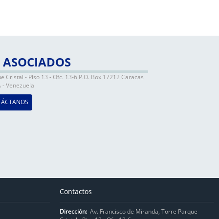
 ASOCIADOS
 Cristal - Piso 13 - Ofc. 13-6 P.O. Box 17212 Caracas
A - Venezuela
TÁCTANOS
Contactos
Dirección:
Av. Francisco de Miranda, Torre Parque